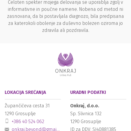
Celoten spekter mojega delovanja se uporablja zgolj v
informativne in poučne namene. Nobena od metod ni
zasnovana, da bi postavljala diagnozo, bila predpisana
za katerokoli obolenje za duševno bolezen oziroma jo
zdravila ali pozdravila.
LOKACIJA SREČANJA
URADNI PODATKI
Župančičeva cesta 31
Onkraj, d.o.o.
1290
Grosuplje
Sp. Slivnica 132
+386 40 524 062
1290
Grosuplje
onkraj.beyond@gmail.com
ID za DDV: SI40881385