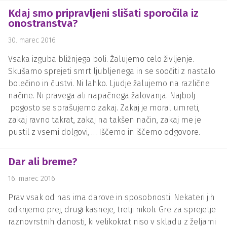
Kdaj smo pripravljeni slišati sporočila iz
onostranstva?
30. marec 2016
Vsaka izguba bližnjega boli. Žalujemo celo življenje.
Skušamo sprejeti smrt ljubljenega in se soočiti z nastalo
bolečino in čustvi. Ni lahko. Ljudje žalujemo na različne
načine. Ni pravega ali napačnega žalovanja. Najbolj
pogosto se sprašujemo zakaj. Zakaj je moral umreti,
zakaj ravno takrat, zakaj na takšen način, zakaj me je
pustil z vsemi dolgovi, … Iščemo in iščemo odgovore.
Dar ali breme?
16. marec 2016
Prav vsak od nas ima darove in sposobnosti. Nekateri jih
odkrijemo prej, drugi kasneje, tretji nikoli. Gre za sprejetje
raznovrstnih danosti, ki velikokrat niso v skladu z željami