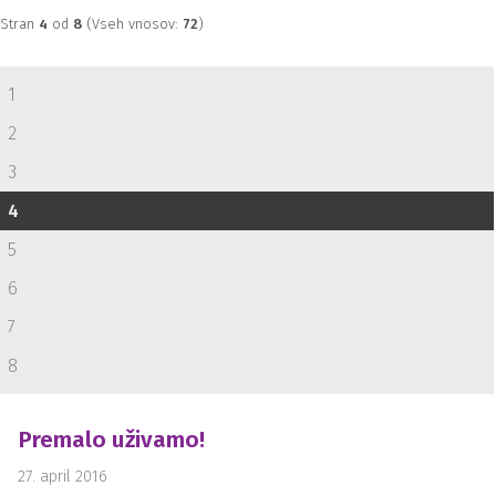
Stran
4
od
8
(Vseh vnosov:
72
)
1
2
3
4
5
6
7
8
Premalo uživamo!
27. april 2016