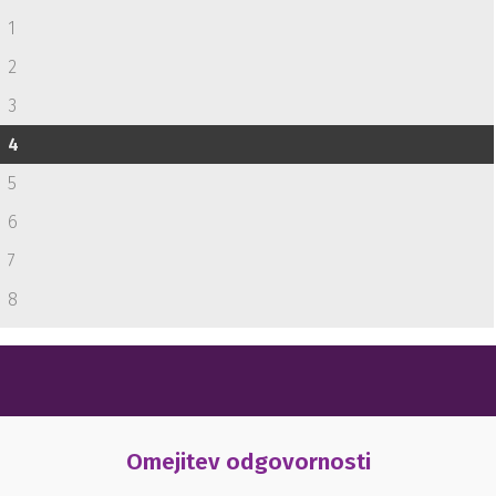
1
2
3
4
5
6
7
8
Omejitev odgovornosti