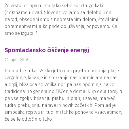
Že vrsto let opazujem tako sebe kot druge kako
(ne)znamo uživati. Slovenci veljamo za deloholičen
narod, obsedeni smo z neprestanim delom, številnimi
obremenitvami, a ko pride do uživanja, odpovemo. Kje
smo se izgubili?
Spomladansko čiščenje energij
23. april 2016
Pomlad je tukaj! Vsako jutro nas prijetno prebuja ptičje
žvrgolenje, kihanje in smrkanje nas opominjata na čas
alergij, bližajoča se Velika noč pa nas opominja na že
tradicionalno generalno čiščenje doma. Kup dela torej. Ni
pa vse zgolj v brisanju prahu in pranju zaves, marveč
tudi v prebujanju narave in novih začetkih. Pomlad je
simbolika rojstva in tudi mi lahko ponovno »zacvetimo«,
če se le odločimo tako.