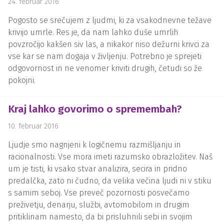
24. februar 2016
Pogosto se srečujem z ljudmi, ki za vsakodnevne težave
krivijo umrle. Res je, da nam lahko duše umrlih
povzročijo kakšen siv las, a nikakor niso dežurni krivci za
vse kar se nam dogaja v življenju. Potrebno je sprejeti
odgovornost in ne venomer kriviti drugih, četudi so že
pokojni.
Kraj lahko govorimo o spremembah?
10. februar 2016
Ljudje smo nagnjeni k logičnemu razmišljanju in
racionalnosti. Vse mora imeti razumsko obrazložitev. Naš
um je tisti, ki vsako stvar analizira, secira in pridno
predalčka, zato ni čudno, da velika večina ljudi ni v stiku
s samim seboj. Vse preveč pozornosti posvečamo
preživetju, denarju, službi, avtomobilom in drugim
pritiklinam namesto, da bi prisluhnili sebi in svojim