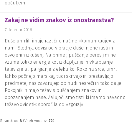
občutjem.
Zakaj ne vidim znakov iz onostranstva?
7. februar 2016
Duše umrlih imajo različne načine »komunikacije« z
nami. Slednja odvisi od vibracije duše, njene rasti in
osvojenih izkušenj. Na primer, puščanje peres jim ne
vzame toliko energije kot izklapljanje in vklapljanje
televizije ali pa igranje z elektriko. Roko na srce, umrli
lahko počnejo marsikaj, tudi skrivajo in prestavljajo
predmete, nas zavarujejo ob hudi nesreči in tako dalje.
Pokojniki nimajo težav s puščanjem znakov in
opozarjanjem nase. Žalujoči smo tisti, ki imamo navadno
težavo »videti« sporočila od »zgoraj«.
Stran
4
od
8
(Vseh vnosov:
72
)