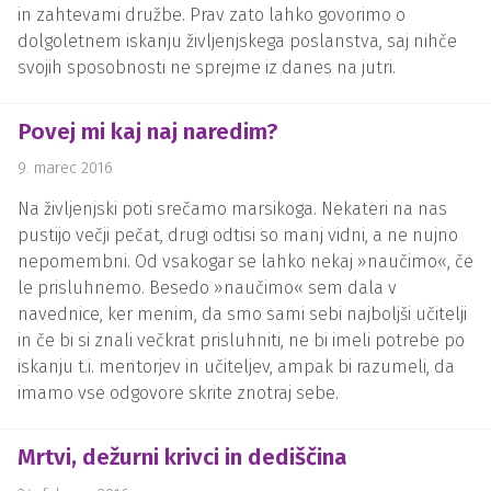
in zahtevami družbe. Prav zato lahko govorimo o
dolgoletnem iskanju življenjskega poslanstva, saj nihče
svojih sposobnosti ne sprejme iz danes na jutri.
Povej mi kaj naj naredim?
9. marec 2016
Na življenjski poti srečamo marsikoga. Nekateri na nas
pustijo večji pečat, drugi odtisi so manj vidni, a ne nujno
nepomembni. Od vsakogar se lahko nekaj »naučimo«, če
le prisluhnemo. Besedo »naučimo« sem dala v
navednice, ker menim, da smo sami sebi najboljši učitelji
in če bi si znali večkrat prisluhniti, ne bi imeli potrebe po
iskanju t.i. mentorjev in učiteljev, ampak bi razumeli, da
imamo vse odgovore skrite znotraj sebe.
Mrtvi, dežurni krivci in dediščina