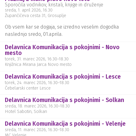
Sporočila vodnikov, kristali, knjige in druženje
sreda, 1. april 2026
, 16.30
Župančičeva cesta 31, Grosuplje
Ob vsem kar se dogaja, se izredno veselim dogodka
naslednjo sredo, 01.aprila.
Delavnica Komunikacija s pokojnimi - Novo
mesto
torek, 31. marec 2026
, 16.30
–
18.30
Knjižnica Mirana Jarca Novo mesto
Delavnica Komunikacija s pokojnimi - Lesce
torek, 24. marec 2026
, 16.30
–
18.30
Čebelarski center Lesce
Delavnica Komunikacija s pokojnimi - Solkan
sreda, 18. marec 2026
, 16.30
–
18.30
Hotel Sabotin, Solkan
Delavnica Komunikacija s pokojnimi - Velenje
sreda, 11. marec 2026
, 16.30
–
18.30
MC Velenje