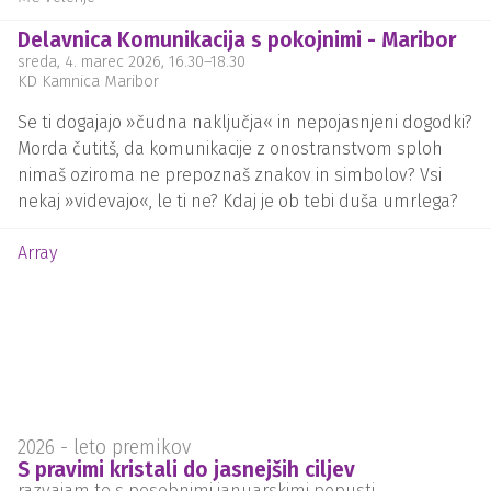
Delavnica Komunikacija s pokojnimi - Maribor
sreda, 4. marec 2026
, 16.30
–
18.30
KD Kamnica Maribor
Se ti dogajajo »čudna naključja« in nepojasnjeni dogodki?
Morda čutitš, da komunikacije z onostranstvom sploh
nimaš oziroma ne prepoznaš znakov in simbolov? Vsi
nekaj »videvajo«, le ti ne? Kdaj je ob tebi duša umrlega?
Array
2026 - leto premikov
S pravimi kristali do jasnejših ciljev
razvajam te s posebnimi januarskimi popusti