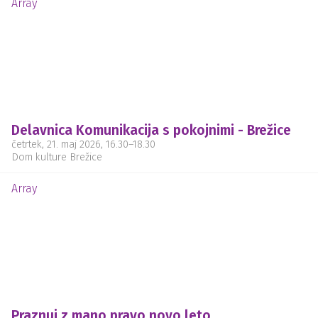
Array
Delavnica Komunikacija s pokojnimi - Brežice
četrtek, 21. maj 2026
, 16.30
–
18.30
Dom kulture Brežice
Array
Praznuj z mano pravo novo leto