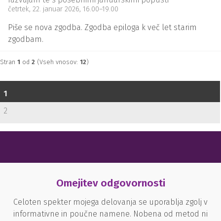
četrtek, 22. januar 2026
, 16.00
–
19.00
Piše se nova zgodba. Zgodba epiloga k več let starim
zgodbam.
Stran
1
od
2
(Vseh vnosov:
12
)
1
2
Omejitev odgovornosti
Celoten spekter mojega delovanja se uporablja zgolj v
informativne in poučne namene. Nobena od metod ni