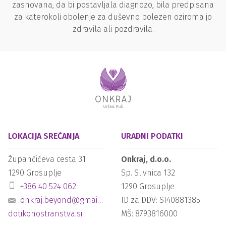
zasnovana, da bi postavljala diagnozo, bila predpisana
za katerokoli obolenje za duševno bolezen oziroma jo
zdravila ali pozdravila.
LOKACIJA SREČANJA
URADNI PODATKI
Župančičeva cesta 31
Onkraj, d.o.o.
1290
Grosuplje
Sp. Slivnica 132
+386 40 524 062
1290
Grosuplje
onkraj.beyond@gmail.com
ID za DDV: SI40881385
dotikonostranstva.si
MŠ: 8793816000