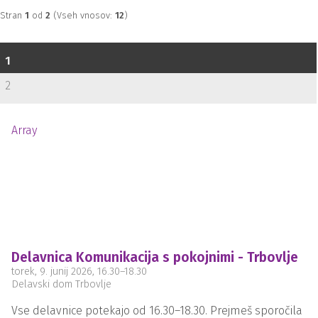
Stran
1
od
2
(Vseh vnosov:
12
)
1
2
Array
Delavnica Komunikacija s pokojnimi - Trbovlje
torek, 9. junij 2026
, 16.30
–
18.30
Delavski dom Trbovlje
Vse delavnice potekajo od 16.30–18.30. Prejmeš sporočila