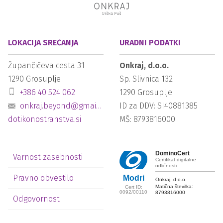
LOKACIJA SREČANJA
URADNI PODATKI
Župančičeva cesta 31
Onkraj, d.o.o.
1290
Grosuplje
Sp. Slivnica 132
+386 40 524 062
1290
Grosuplje
onkraj.beyond@gmail.com
ID za DDV: SI40881385
dotikonostranstva.si
MŠ: 8793816000
DominoCert
Varnost zasebnosti
Certifikat digitalne
odličnosti
Pravno obvestilo
Modri
Onkraj, d.o.o.
Matična številka:
Cert ID:
0092/00110
8793816000
Odgovornost