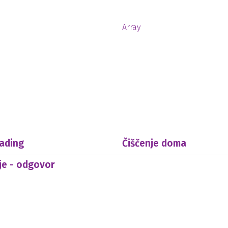
Array
eading
Čiščenje doma
je - odgovor