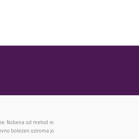
ene. Nobena od metod ni
ševno bolezen oziroma jo