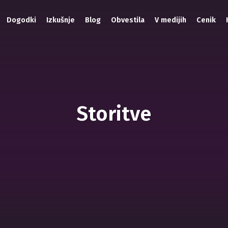
Dogodki
Izkušnje
Blog
Obvestila
V medijih
Cenik
Storitve