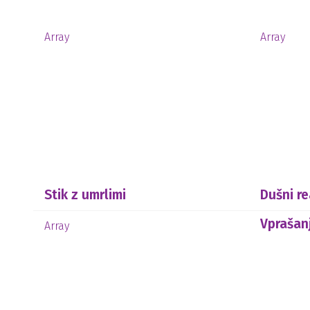
Array
Array
Stik z umrlimi
Dušni r
Vprašan
Array