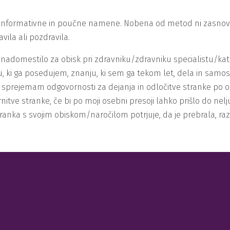
v informativne in poučne namene. Nobena od metod ni zasnovan
ila ali pozdravila.
g ni nadomestilo za obisk pri zdravniku/zdravniku specialist
u, ki ga posedujem, znanju, ki sem ga tekom let, dela in samos
ne sprejemam odgovornosti za dejanja in odločitve stranke po 
e stranke, če bi po moji osebni presoji lahko prišlo do neljubi
tranka s svojim obiskom/naročilom potrjuje, da je prebrala, raz