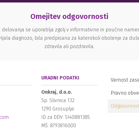
Omejitev odgovornosti
 delovanja se uporablja zgolj v informativne in poučne nam
ljala diagnozo, bila predpisana za katerokoli obolenje za du
zdravila ali pozdravila.
URADNI PODATKI
Varnost zas
Onkraj, d.o.o.
Pravno obve
Sp. Slivnica 132
Odgovornos
1290
Grosuplje
.com
ID za DDV: SI40881385
MŠ: 8793816000