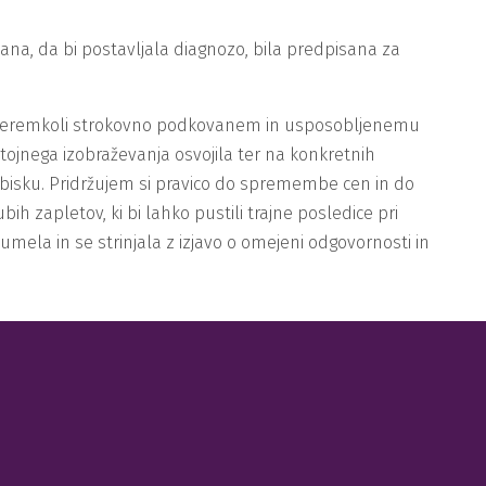
a, da bi postavljala diagnozo, bila predpisana za
u/kateremkoli strokovno podkovanem in usposobljenemu
tojnega izobraževanja osvojila ter na konkretnih
obisku. Pridržujem si pravico do spremembe cen in do
h zapletov, ki bi lahko pustili trajne posledice pri
umela in se strinjala z izjavo o omejeni odgovornosti in