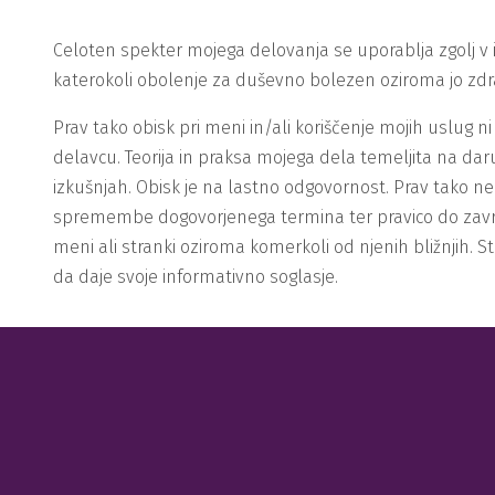
Celoten spekter mojega delovanja se uporablja zgolj 
katerokoli obolenje za duševno bolezen oziroma jo zdrav
Prav tako obisk pri meni in/ali koriščenje mojih uslu
delavcu. Teorija in praksa mojega dela temeljita na dar
izkušnjah. Obisk je na lastno odgovornost. Prav tako 
spremembe dogovorjenega termina ter pravico do zavrnitv
meni ali stranki oziroma komerkoli od njenih bližnjih. S
da daje svoje informativno soglasje.