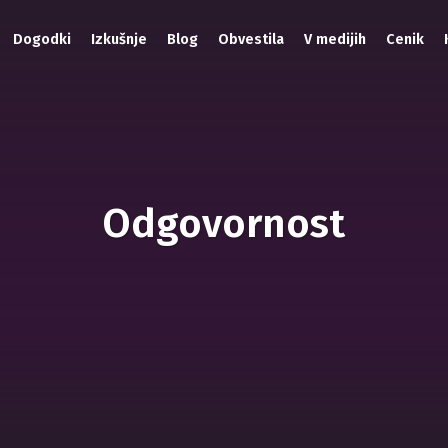
Dogodki
Izkušnje
Blog
Obvestila
V medijih
Cenik
Odgovornost