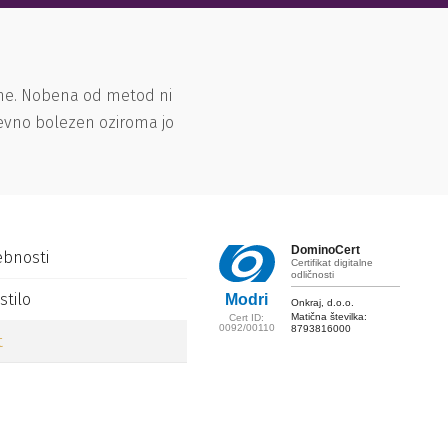
ene. Nobena od metod ni
ševno bolezen oziroma jo
DominoCert
ebnosti
Certifikat digitalne
odličnosti
stilo
Modri
Onkraj, d.o.o.
Matična številka:
Cert ID:
0092/00110
8793816000
t