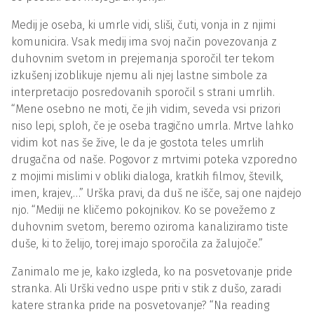
Medij je oseba, ki umrle vidi, sliši, čuti, vonja in z njimi
komunicira. Vsak medij ima svoj način povezovanja z
duhovnim svetom in prejemanja sporočil ter tekom
izkušenj izoblikuje njemu ali njej lastne simbole za
interpretacijo posredovanih sporočil s strani umrlih.
“Mene osebno ne moti, če jih vidim, seveda vsi prizori
niso lepi, sploh, če je oseba tragično umrla. Mrtve lahko
vidim kot nas še žive, le da je gostota teles umrlih
drugačna od naše. Pogovor z mrtvimi poteka vzporedno
z mojimi mislimi v obliki dialoga, kratkih filmov, številk,
imen, krajev,…” Urška pravi, da duš ne išče, saj one najdejo
njo. “Mediji ne kličemo pokojnikov. Ko se povežemo z
duhovnim svetom, beremo oziroma kanaliziramo tiste
duše, ki to želijo, torej imajo sporočila za žalujoče.”
Zanimalo me je, kako izgleda, ko na posvetovanje pride
stranka. Ali Urški vedno uspe priti v stik z dušo, zaradi
katere stranka pride na posvetovanje? “Na reading