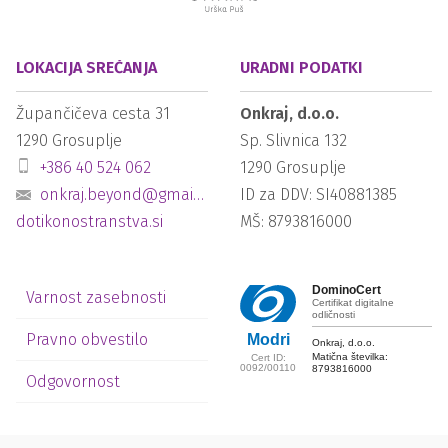
LOKACIJA SREČANJA
URADNI PODATKI
Župančičeva cesta 31
Onkraj, d.o.o.
1290
Grosuplje
Sp. Slivnica 132
+386 40 524 062
1290
Grosuplje
onkraj.beyond@gmail.com
ID za DDV: SI40881385
dotikonostranstva.si
MŠ: 8793816000
DominoCert
Varnost zasebnosti
Certifikat digitalne
odličnosti
Pravno obvestilo
Modri
Onkraj, d.o.o.
Matična številka:
Cert ID:
0092/00110
8793816000
Odgovornost