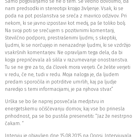
Samo pogovarjamo se ne o tem. Še vedno dovolimo, da
nam predsodki in stereotipi krojijo življenje. Vsak, ki se
poda na pot poslanstva se sreča z mavrico odzivov. Pri
nekom, ki se javno izpostavi kot medij, pa še toliko bolj.
Na svoji poti se srečujem s pozitivnimi komentarji,
številčno podporo, prestrašenimi ljudmi, s skeptiki,
ljudmi, ki se norčujejo in nenazadnje ljudmi, ki se vzdržijo
vsakršnih komentarjev. Ne opravljam tega dela, da bi
koga prepričevala ali silila v razumevanje onostranstva.
Tu se ne gre za to, da človek mora verjeti. Če želite verjeti
v redu, če ne, tudi v redu. Moja naloga je, da ljudem
predam sporočila in potrditve umrlih, kaj pa ljudje
naredijo s temi informacijami, je pa njihova stvar.”
Urška se bo še naprej posvečala medjstvu in
energetskemu očiščevanju domov, kaj vse bo prinesla
prihodnost, pa se bo pustila presenetiti: “Jaz že nestrpno
čakam. “
Intervju je objavljen dne 15.08.2015 na Oopsi. Intervjuvala