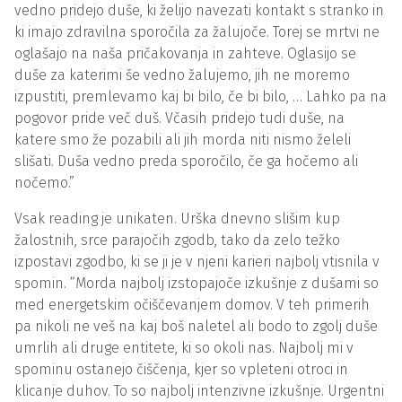
vedno pridejo duše, ki želijo navezati kontakt s stranko in
ki imajo zdravilna sporočila za žalujoče. Torej se mrtvi ne
oglašajo na naša pričakovanja in zahteve. Oglasijo se
duše za katerimi še vedno žalujemo, jih ne moremo
izpustiti, premlevamo kaj bi bilo, če bi bilo, … Lahko pa na
pogovor pride več duš. Včasih pridejo tudi duše, na
katere smo že pozabili ali jih morda niti nismo želeli
slišati. Duša vedno preda sporočilo, če ga hočemo ali
nočemo.”
Vsak reading je unikaten. Urška dnevno slišim kup
žalostnih, srce parajočih zgodb, tako da zelo težko
izpostavi zgodbo, ki se ji je v njeni karieri najbolj vtisnila v
spomin. “Morda najbolj izstopajoče izkušnje z dušami so
med energetskim očiščevanjem domov. V teh primerih
pa nikoli ne veš na kaj boš naletel ali bodo to zgolj duše
umrlih ali druge entitete, ki so okoli nas. Najbolj mi v
spominu ostanejo čiščenja, kjer so vpleteni otroci in
klicanje duhov. To so najbolj intenzivne izkušnje. Urgentni