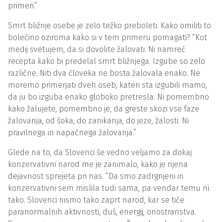
primeri.”
Smrt bližnje osebe je zelo težko preboleti. Kako omiliti to
bolečino oziroma kako si v tem primeru pomagati? “Kot
medij svetujem, da si dovolite žalovati. Ni namreč
recepta kako bi predelal smrt bližnjega. Izgube so zelo
različne. Niti dva človeka ne bosta žalovala enako. Ne
moremo primerjati dveh oseb, kateri sta izgubili mamo,
da ju bo izguba enako globoko pretresla. Ni pomembno
kako žalujete, pomembno je, da greste skozi vse faze
žalovanja, od šoka, do zanikanja, do jeze, žalosti. Ni
pravilnega in napačnega žalovanja.”
Glede na to, da Slovenci še vedno veljamo za dokaj
konzervativni narod me je zanimalo, kako je njena
dejavnost sprejeta pri nas. “Da smo zadrgnjeni in
konzervativni sem mislila tudi sama, pa vendar temu ni
tako. Slovenci nismo tako zaprt narod, kar se tiče
paranormalnih aktivnosti, duš, energij, onostranstva.