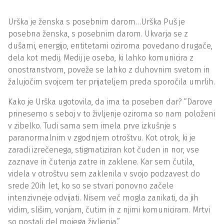
Urška je ženska s posebnim darom…Urška Puš je
posebna ženska, s posebnim darom. Ukvarja se z
dušami, energijo, entitetami oziroma povedano drugače,
dela kot medij. Medij je oseba, ki lahko komunicira z
onostranstvom, poveže se lahko z duhovnim svetom in
žalujočim svojcem ter prijateljem preda sporočila umrlih.
Kako je Urška ugotovila, da ima ta poseben dar? “Darove
prinesemo s seboj v to življenje oziroma so nam položeni
v zibelko. Tudi sama sem imela prve izkušnje s
paranormalnim v zgodnjem otroštvu. Kot otrok, ki je
zaradi izrečenega, stigmatiziran kot čuden in nor, vse
zaznave in čutenja zatre in zaklene. Kar sem čutila,
videla v otroštvu sem zaklenila v svojo podzavest do
srede 20ih let, ko so se stvari ponovno začele
intenzivneje odvijati. Nisem več mogla zanikati, da jih
vidim, slišim, vonjam, čutim in z njimi komuniciram. Mrtvi
so postali del mojega življenja.”