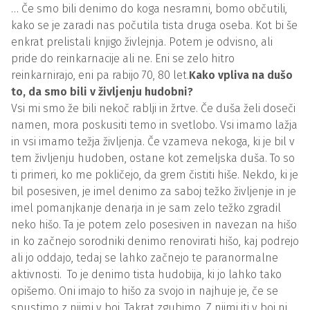
… Če smo bili denimo do koga nesramni, bomo občutili,
kako se je zaradi nas počutila tista druga oseba. Kot bi še
enkrat prelistali knjigo živlejnja. Potem je odvisno, ali
pride do reinkarnacije ali ne. Eni se zelo hitro
reinkarnirajo, eni pa rabijo 70, 80 let.
Kako vpliva na dušo
to, da smo bili v življenju hudobni?
Vsi mi smo že bili nekoč rablji in žrtve. Če duša želi doseči
namen, mora poskusiti temo in svetlobo. Vsi imamo lažja
in vsi imamo težja življenja. Če vzameva nekoga, ki je bil v
tem življenju hudoben, ostane kot zemeljska duša. To so
ti primeri, ko me pokličejo, da grem čistiti hiše. Nekdo, ki je
bil posesiven, je imel denimo za saboj težko življenje in je
imel pomanjkanje denarja in je sam zelo težko zgradil
neko hišo. Ta je potem zelo posesiven in navezan na hišo
in ko začnejo sorodniki denimo renovirati hišo, kaj podrejo
ali jo oddajo, tedaj se lahko začnejo te paranormalne
aktivnosti. To je denimo tista hudobija, ki jo lahko tako
opišemo. Oni imajo to hišo za svojo in najhuje je, če se
spustimo z njimi v boj. Takrat zgubimo. Z njimi iti v boj ni