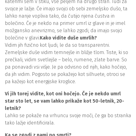
katerimi sem v stiku, vse peljem na drugo stran. Tudi za
svojce je lažje. Če imajo svojci ob sebi zemeljsko dušo, ta
lahko nanje vopliva tako, da čutijo njena čustva in
bolečino. Če je nekdo na primer umrl iz glave in je imel
možgansko anevrizmo, se lahko zgodi, da imajo svojci
bolečine v glavi.
Kako vidite duše umrlih?
Vidim jih fizično kot ljudi, le da so transparentni.
Zemeljske duše vidim temnejše in bližje tlom. Tiste, ki so
prečkali, vidim svetlejše – belo, rumene, zlate barve. So
pa ponavadi vsi višje. Je pa odvisno od njih, kako hočejo,
da jih vidim. Pogosto se pokažejo kot silhuete, otroci se
pa kažejo kot energijske kroglice.
Vi jih torej vidite, kot oni hočejo. Če je nekdo umrl
star sto let, se vam lahko prikaže kot 50-letnik, 20-
letnik?
Lahko se pokaže na vrhuncu svoje moči, če ga bo stranka
tako lažje identificirala.
Ka se zgodi z nami po smrti?