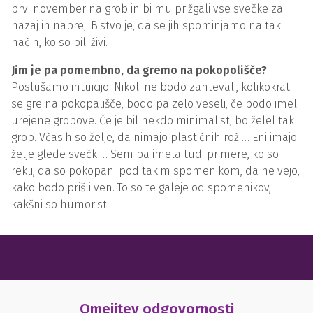
prvi november na grob in bi mu prižgali vse svečke za
nazaj in naprej. Bistvo je, da se jih spominjamo na tak
način, ko so bili živi.
Jim je pa pomembno, da gremo na pokopolišče?
Poslušamo intuicijo. Nikoli ne bodo zahtevali, kolikokrat
se gre na pokopališče, bodo pa zelo veseli, če bodo imeli
urejene grobove. Če je bil nekdo minimalist, bo želel tak
grob. Včasih so želje, da nimajo plastičnih rož … Eni imajo
želje glede svečk … Sem pa imela tudi primere, ko so
rekli, da so pokopani pod takim spomenikom, da ne vejo,
kako bodo prišli ven. To so te galeje od spomenikov,
kakšni so humoristi.
Omejitev odgovornosti