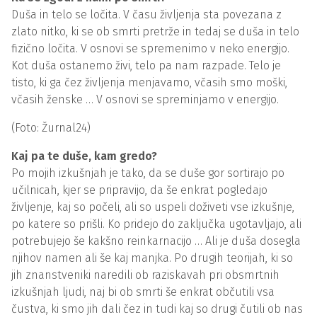
Duša in telo se ločita. V času življenja sta povezana z
zlato nitko, ki se ob smrti pretrže in tedaj se duša in telo
fizično ločita. V osnovi se spremenimo v neko energijo.
Kot duša ostanemo živi, telo pa nam razpade. Telo je
tisto, ki ga čez življenja menjavamo, včasih smo moški,
včasih ženske … V osnovi se spreminjamo v energijo.
(Foto: Žurnal24)
Kaj pa te duše, kam gredo?
Po mojih izkušnjah je tako, da se duše gor sortirajo po
učilnicah, kjer se pripravijo, da še enkrat pogledajo
življenje, kaj so počeli, ali so uspeli doživeti vse izkušnje,
po katere so prišli. Ko pridejo do zaključka ugotavljajo, ali
potrebujejo še kakšno reinkarnacijo … Ali je duša dosegla
njihov namen ali še kaj manjka. Po drugih teorijah, ki so
jih znanstveniki naredili ob raziskavah pri obsmrtnih
izkušnjah ljudi, naj bi ob smrti še enkrat občutili vsa
čustva, ki smo jih dali čez in tudi kaj so drugi čutili ob nas