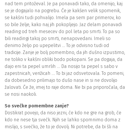
nad tem pritoževal. Je pa ponavadi tako, da omenijo, kaj
se je dogajalo na pogrebu. Če je kakšen velik spomenik,
se kakšni tudi pohvalijo. Imela pa sem par primerov, ko
so bile želje, kako naj jih pokopljejo. Jaz delam ponavadi
reading od treh mesecev do pol leta po smrti. To pa so
bili readingi takoj po smrti, nenapovedani. Imeli so
denimo željo po upepelitvi … To je odvisno tudi od
tradicije. Zanje je bolj pomembno, da jih dušno izpustimo,
ne toliko v kakšni obliki bodo pokopani. Se pa dogaja, da
dajo eni ta pepel umrlih … Da nosijo ta pepel s sabo v
zapestnicah, verižicah … To bi jaz odsvetovala. To pomeni,
da dobesedno prilimajo to dušo nase in si ne dovolijo
žalovati. Če že, imej to raje doma. Ne bi pa priporočala, da
se nosi naokoli.
So svečke pomembne zanje?
Dostikrat povejo, da niso jezni, če kdo ne gre na grob, če
kdo ne nese tja svečk. Njih se lahko spomnimo doma z
mislijo, s svečko, že to je dovolj. Ni potrebe, da bi šli na