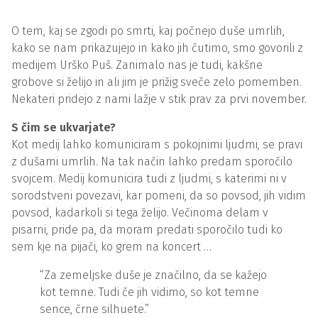
O tem, kaj se zgodi po smrti, kaj počnejo duše umrlih,
kako se nam prikazujejo in kako jih čutimo, smo govorili z
medijem Urško Puš. Zanimalo nas je tudi, kakšne
grobove si želijo in ali jim je prižig sveče zelo pomemben.
Nekateri pridejo z nami lažje v stik prav za prvi november.
S čim se ukvarjate?
Kot medij lahko komuniciram s pokojnimi ljudmi, se pravi
z dušami umrlih. Na tak način lahko predam sporočilo
svojcem. Medij komunicira tudi z ljudmi, s katerimi ni v
sorodstveni povezavi, kar pomeni, da so povsod, jih vidim
povsod, kadarkoli si tega želijo. Večinoma delam v
pisarni, pride pa, da moram predati sporočilo tudi ko
sem kje na pijači, ko grem na koncert …
“Za zemeljske duše je značilno, da se kažejo
kot temne. Tudi če jih vidimo, so kot temne
sence, črne silhuete.”