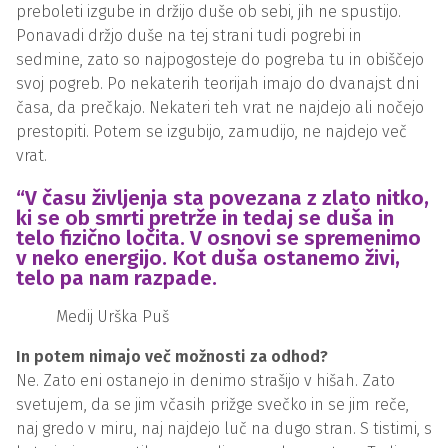
preboleti izgube in držijo duše ob sebi, jih ne spustijo.
Ponavadi držjo duše na tej strani tudi pogrebi in
sedmine, zato so najpogosteje do pogreba tu in obiščejo
svoj pogreb. Po nekaterih teorijah imajo do dvanajst dni
časa, da prečkajo. Nekateri teh vrat ne najdejo ali nočejo
prestopiti. Potem se izgubijo, zamudijo, ne najdejo več
vrat.
“V času življenja sta povezana z zlato nitko,
ki se ob smrti pretrže in tedaj se duša in
telo fizično ločita. V osnovi se spremenimo
v neko energijo. Kot duša ostanemo živi,
telo pa nam razpade.
Medij Urška Puš
In potem nimajo več možnosti za odhod?
Ne. Zato eni ostanejo in denimo strašijo v hišah. Zato
svetujem, da se jim včasih prižge svečko in se jim reče,
naj gredo v miru, naj najdejo luč na dugo stran. S tistimi, s