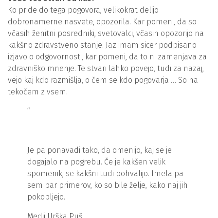
Ko pride do tega pogovora, velikokrat delijo
dobronamerne nasvete, opozorila. Kar pomeni, da so
včasih ženitni posredniki, svetovalci, včasih opozorijo na
kakšno zdravstveno stanje. Jaz imam sicer podpisano
izjavo o odgovornosti, kar pomeni, da to ni zamenjava za
zdravniško mnenje. Te stvari lahko povejo, tudi za nazaj,
vejo kaj kdo razmišlja, o čem se kdo pogovarja … So na
tekočem z vsem.
“
Je pa ponavadi tako, da omenijo, kaj se je
dogajalo na pogrebu. Če je kakšen velik
spomenik, se kakšni tudi pohvalijo. Imela pa
sem par primerov, ko so bile želje, kako naj jih
pokopljejo.
Medij Urška Puš