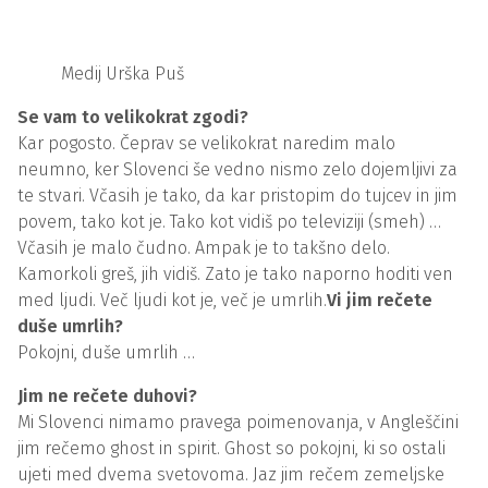
Medij Urška Puš
Se vam to velikokrat zgodi?
Kar pogosto. Čeprav se velikokrat naredim malo
neumno, ker Slovenci še vedno nismo zelo dojemljivi za
te stvari. Včasih je tako, da kar pristopim do tujcev in jim
povem, tako kot je. Tako kot vidiš po televiziji (smeh) …
Včasih je malo čudno. Ampak je to takšno delo.
Kamorkoli greš, jih vidiš. Zato je tako naporno hoditi ven
med ljudi. Več ljudi kot je, več je umrlih.
Vi jim rečete
duše umrlih?
Pokojni, duše umrlih …
Jim ne rečete duhovi?
Mi Slovenci nimamo pravega poimenovanja, v Angleščini
jim rečemo ghost in spirit. Ghost so pokojni, ki so ostali
ujeti med dvema svetovoma. Jaz jim rečem zemeljske