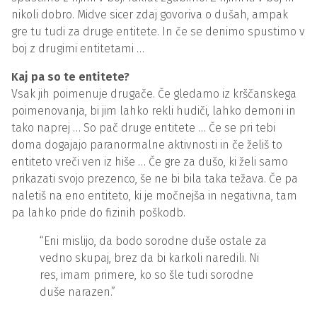
nikoli dobro. Midve sicer zdaj govoriva o dušah, ampak
gre tu tudi za druge entitete. In če se denimo spustimo v
boj z drugimi entitetami …
Kaj pa so te entitete?
Vsak jih poimenuje drugače. Če gledamo iz krščanskega
poimenovanja, bi jim lahko rekli hudiči, lahko demoni in
tako naprej … So pač druge entitete … Če se pri tebi
doma dogajajo paranormalne aktivnosti in če želiš to
entiteto vreči ven iz hiše … Če gre za dušo, ki želi samo
prikazati svojo prezenco, še ne bi bila taka težava. Če pa
naletiš na eno entiteto, ki je močnejša in negativna, tam
pa lahko pride do fizinih poškodb.
“Eni mislijo, da bodo sorodne duše ostale za
vedno skupaj, brez da bi karkoli naredili. Ni
res, imam primere, ko so šle tudi sorodne
duše narazen.”