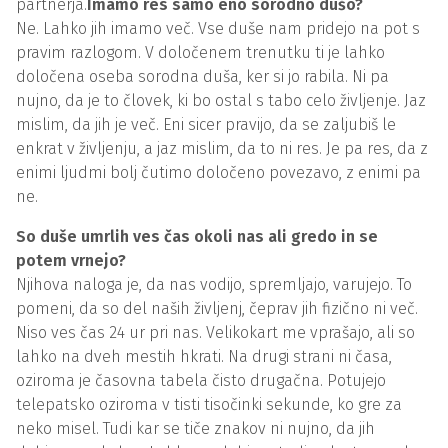
partnerja.
Imamo res samo eno sorodno dušo?
Ne. Lahko jih imamo več. Vse duše nam pridejo na pot s
pravim razlogom. V določenem trenutku ti je lahko
določena oseba sorodna duša, ker si jo rabila. Ni pa
nujno, da je to človek, ki bo ostal s tabo celo življenje. Jaz
mislim, da jih je več. Eni sicer pravijo, da se zaljubiš le
enkrat v življenju, a jaz mislim, da to ni res. Je pa res, da z
enimi ljudmi bolj čutimo določeno povezavo, z enimi pa
ne.
So duše umrlih ves čas okoli nas ali gredo in se
potem vrnejo?
Njihova naloga je, da nas vodijo, spremljajo, varujejo. To
pomeni, da so del naših življenj, čeprav jih fizično ni več.
Niso ves čas 24 ur pri nas. Velikokart me vprašajo, ali so
lahko na dveh mestih hkrati. Na drugi strani ni časa,
oziroma je časovna tabela čisto drugačna. Potujejo
telepatsko oziroma v tisti tisočinki sekunde, ko gre za
neko misel. Tudi kar se tiče znakov ni nujno, da jih