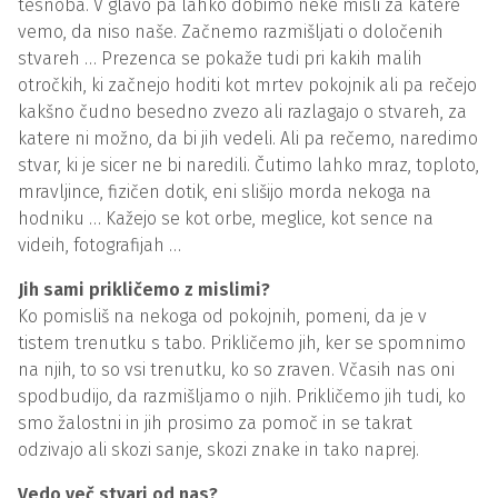
tesnoba. V glavo pa lahko dobimo neke misli za katere
vemo, da niso naše. Začnemo razmišljati o določenih
stvareh … Prezenca se pokaže tudi pri kakih malih
otročkih, ki začnejo hoditi kot mrtev pokojnik ali pa rečejo
kakšno čudno besedno zvezo ali razlagajo o stvareh, za
katere ni možno, da bi jih vedeli. Ali pa rečemo, naredimo
stvar, ki je sicer ne bi naredili. Čutimo lahko mraz, toploto,
mravljince, fizičen dotik, eni slišijo morda nekoga na
hodniku … Kažejo se kot orbe, meglice, kot sence na
videih, fotografijah …
Jih sami prikličemo z mislimi?
Ko pomisliš na nekoga od pokojnih, pomeni, da je v
tistem trenutku s tabo. Prikličemo jih, ker se spomnimo
na njih, to so vsi trenutku, ko so zraven. Včasih nas oni
spodbudijo, da razmišljamo o njih. Prikličemo jih tudi, ko
smo žalostni in jih prosimo za pomoč in se takrat
odzivajo ali skozi sanje, skozi znake in tako naprej.
Vedo več stvari od nas?