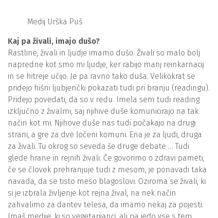
Medij Urška Puš
Kaj pa živali, imajo dušo?
Rastline, živali in ljudje imamo dušo. Živali so malo bolj
napredne kot smo mi ljudje, ker rabijo manj reinkarnacij
in se hitreje učijo. Je pa ravno tako duša. Velikokrat se
pridejo hišni ljubjenčki pokazati tudi pri branju (readingu).
Pridejo povedati, da so v redu. Imela sem tudi reading
izključno z živalmi, saj njihive duše komunicirajo na tak
način kot mi. Njihove duše nas tudi počakajo na drugi
strani, a gre za dve ločeni komuni. Ena je za ljudi, druga
za živali. Tu okrog so seveda še druge debate … Tudi
glede hrane in rejnih živali. Če govorimo o zdravi pameti,
če se človek prehranjuje tudi z mesom, je ponavadi taka
navada, da se tisto meso blagoslovi. Oziroma se živali, ki
si je izbrala življenje kot rejna žival, na nek način
zahvalimo za daritev telesa, da imamo nekaj za pojesti.
Imaš medije, ki so vegetarijanci, ali pa jedo vse s tem