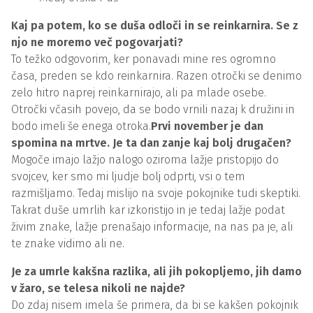
Kaj pa potem, ko se duša odloči in se reinkarnira. Se z
njo ne moremo več pogovarjati?
To težko odgovorim, ker ponavadi mine res ogromno
časa, preden se kdo reinkarnira. Razen otročki se denimo
zelo hitro naprej reinkarnirajo, ali pa mlade osebe.
Otročki včasih povejo, da se bodo vrnili nazaj k družini in
bodo imeli še enega otroka.
Prvi november je dan
spomina na mrtve. Je ta dan zanje kaj bolj drugačen?
Mogoče imajo lažjo nalogo oziroma lažje pristopijo do
svojcev, ker smo mi ljudje bolj odprti, vsi o tem
razmišljamo. Tedaj mislijo na svoje pokojnike tudi skeptiki.
Takrat duše umrlih kar izkoristijo in je tedaj lažje podat
živim znake, lažje prenašajo informacije, na nas pa je, ali
te znake vidimo ali ne.
Je za umrle kakšna razlika, ali jih pokopljemo, jih damo
v žaro, se telesa nikoli ne najde?
Do zdaj nisem imela še primera, da bi se kakšen pokojnik