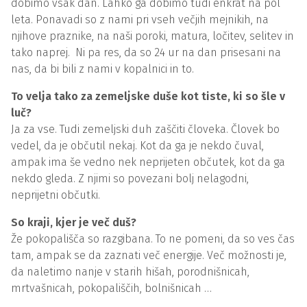
dobimo vsak dan. Lahko ga dobimo tudi enkrat na pol
leta. Ponavadi so z nami pri vseh večjih mejnikih, na
njihove praznike, na naši poroki, matura, ločitev, selitev in
tako naprej. Ni pa res, da so 24 ur na dan prisesani na
nas, da bi bili z nami v kopalnici in to.
To velja tako za zemeljske duše kot tiste, ki so šle v
luč?
Ja za vse. Tudi zemeljski duh zaščiti človeka. Človek bo
vedel, da je občutil nekaj. Kot da ga je nekdo čuval,
ampak ima še vedno nek neprijeten občutek, kot da ga
nekdo gleda. Z njimi so povezani bolj nelagodni,
neprijetni občutki.
So kraji, kjer je več duš?
Že pokopališča so razgibana. To ne pomeni, da so ves čas
tam, ampak se da zaznati več energije. Več možnosti je,
da naletimo nanje v starih hišah, porodnišnicah,
mrtvašnicah, pokopališčih, bolnišnicah …