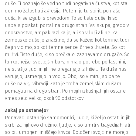
duše. Ti poznajo še vedno tudi negativna čustva, kot sta
denimo žalost ali agresija. Potem je tu spirit, po naše
duša, ki se izgubi s prevodom. To so tiste duše, ki so
uspele poiskati portal na drugo stran. Vsi skupaj gredo v
onosranstvo, ampak razlika je, ali so v luči ali ne. Za
zemeljske duše je značilno, da se kažejo kot temne, tudi
če jih vidimo, so kot temne sence, črne silhuete. So kot
mi živi. Tiste duše, ki so prečkale, zaznavamo drugače. So
lahkotnejše, svetlejših barv, nimajo potrebe po lastnini,
ne strašijo ljudi in jih ne preganjajo iz hiše … Te duše nas
varujejo, usmerjajo in vodijo. Oboji so v miru, so pa te
duše na višji vibraciji. Zato je treba zemeljskim dušam
pomagati na drugo stran. Po mojih izkušnjah jih ostane
vmes zelo veliko, okoli 90 odstotkov.
Zakaj pa ostanejo?
Ponavadi ostanejo samomorilci, ljudje, ki želijo ostati in jih
skrbi za njihovo družino, ljudje, ki so umrli v tragedijah, ali
so bili umorjeni in iščejo krivca. Določeni svojci ne morejo