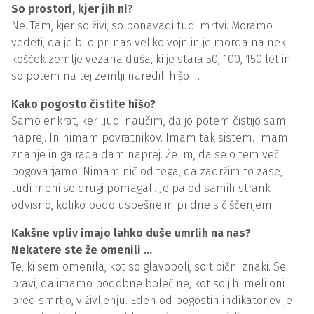
So prostori, kjer jih ni?
Ne. Tam, kjer so živi, so ponavadi tudi mrtvi. Moramo
vedeti, da je bilo pri nas veliko vojn in je morda na nek
košček zemlje vezana duša, ki je stara 50, 100, 150 let in
so potem na tej zemlji naredili hišo …
Kako pogosto čistite hišo?
Samo enkrat, ker ljudi naučim, da jo potem čistijo sami
naprej. In nimam povratnikov. Imam tak sistem. Imam
znanje in ga rada dam naprej. Želim, da se o tem več
pogovarjamo. Nimam nič od tega, da zadržim to zase,
tudi meni so drugi pomagali. Je pa od samih strank
odvisno, koliko bodo uspešne in pridne s čiščenjem.
Kakšne vpliv imajo lahko duše umrlih na nas?
Nekatere ste že omenili …
Te, ki sem omenila, kot so glavoboli, so tipični znaki. Se
pravi, da imamo podobne bolečine, kot so jih imeli oni
pred smrtjo, v življenju. Eden od pogostih indikatorjev je