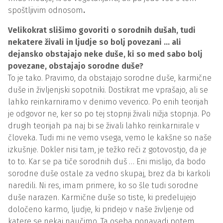
spoštljivim odnosom
.
Velikokrat slišimo govoriti o sorodnih dušah, tudi
nekatere živali in ljudje so bolj povezani … ali
dejansko obstajajo neke duše, ki so med sabo bolj
povezane, obstajajo sorodne duše?
To je tako. Pravimo, da obstajajo sorodne duše, karmične
duše in življenjski sopotniki. Dostikrat me vprašajo, ali se
lahko reinkarniramo v denimo veverico. Po enih teorijah
je odgovor ne, ker so po tej stopnji živali nižja stopnja. Po
drugih teorijah pa naj bi se živali lahko reinkarnirale v
človeka. Tudi mi ne vemo vsega, vemo le kakšne so naše
izkušnje. Dokler nisi tam, je težko reči z gotovostjo, da je
to to. Kar se pa tiče sorodnih duš … Eni mislijo, da bodo
sorodne duše ostale za vedno skupaj, brez da bi karkoli
naredili. Ni res, imam primere, ko so šle tudi sorodne
duše narazen. Karmične duše so tiste, ki predelujejo
določeno karmo, ljudje, ki pridejo v naše življenje od
katere se nekaj naučimo. Ta oseba ponavadi potem