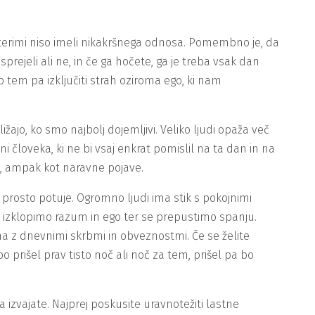
s katerimi niso imeli nikakršnega odnosa. Pomembno je, da
 sprejeli ali ne, in če ga hočete, ga je treba vsak dan
ob tem pa izključiti strah oziroma ego, ki nam
ižajo, ko smo najbolj dojemljivi. Veliko ljudi opaža več
človeka, ki ne bi vsaj enkrat pomislil na ta dan in na
a, ampak kot naravne pojave.
prosto potuje. Ogromno ljudi ima stik s pokojnimi
izklopimo razum in ego ter se prepustimo spanju.
ena z dnevnimi skrbmi in obveznostmi. Če se želite
 prišel prav tisto noč ali noč za tem, prišel pa bo
a izvajate. Najprej poskusite uravnotežiti lastne