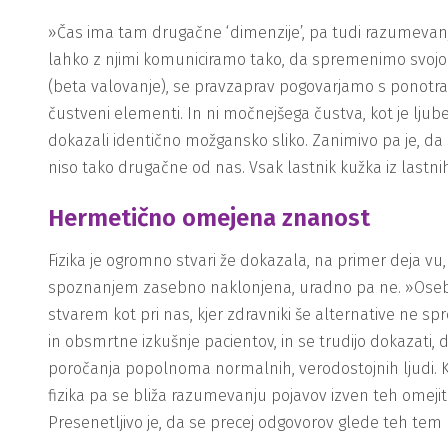
»Čas ima tam drugačne ‘dimenzije’, pa tudi razumevanje ži
lahko z njimi komuniciramo tako, da spremenimo svojo 
(beta valovanje), se pravzaprav pogovarjamo s ponotra
čustveni elementi. In ni močnejšega čustva, kot je ljube
dokazali identično možgansko sliko. Zanimivo pa je, da 
niso tako drugačne od nas. Vsak lastnik kužka iz lastni
Hermetično omejena znanost
Fizika je ogromno stvari že dokazala, na primer deja vu, 
spoznanjem zasebno naklonjena, uradno pa ne. »Osebno d
stvarem kot pri nas, kjer zdravniki še alternative ne sp
in obsmrtne izkušnje pacientov, in se trudijo dokazati,
poročanja popolnoma normalnih, verodostojnih ljudi. Ko
fizika pa se bliža razumevanju pojavov izven teh omeji
Presenetljivo je, da se precej odgovorov glede teh tem