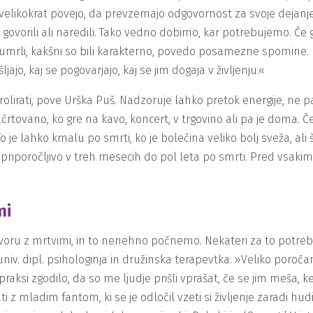
 velikokrat povejo, da prevzemajo odgovornost za svoje dejanje. Lj
j so govorili ali naredili. Tako vedno dobimo, kar potrebujemo. Č
 so umrli, kakšni so bili karakterno, povedo posamezne spomine.
jo, kaj se pogovarjajo, kaj se jim dogaja v življenju.«
olirati, pove Urška Puš. Nadzoruje lahko pretok energije, ne pa t
enačrtovano, ko gre na kavo, koncert, v trgovino ali pa je dom
To je lahko kmalu po smrti, ko je bolečina veliko bolj sveža, ali
j priporočljivo v treh mesecih do pol leta po smrti. Pred vsakim
mi
ru z mrtvimi, in to nenehno počnemo. Nekateri za to potrebuj
 univ. dipl. psihologinja in družinska terapevtka. »Veliko poroča
i praksi zgodilo, da so me ljudje prišli vprašat, če se jim meša,
z mladim fantom, ki se je odločil vzeti si življenje zaradi hudi