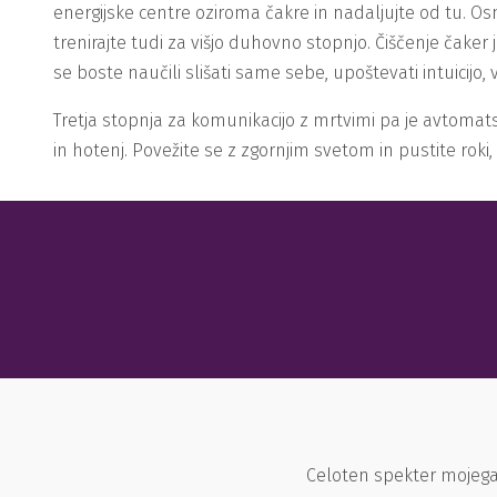
energijske centre oziroma čakre in nadaljujte od tu. Osn
trenirajte tudi za višjo duhovno stopnjo. Čiščenje čaker
se boste naučili slišati same sebe, upoštevati intuicijo,
Tretja stopnja za komunikacijo z mrtvimi pa je avtomats
in hotenj. Povežite se z zgornjim svetom in pustite roki
Celoten spekter mojega