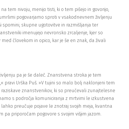
 tem nivoju, menijo tisti, ki o tem pišejo in govorijo,
z umrlimi pogovarjamo sproti v vsakodnevnem življenju
spomini, skupne ugotovitve in razmišljanja ter
nanstveniki imenujejo nevronsko zrcaljenje, kjer so
 med človekom in opico, kar je še en znak, da živali
 življenju pa je še daleč. Znanstvena stroka je tem
 pravi Urška Puš. »V tujini so malo bolj naklonjeni tem
la raziskave znanstvenikov, ki so preučevali zunajtelesne
j imamo s področja komuniciranja z mrtvimi le izkustvena
lahko preučuje pojave le znotraj svojih meja, kvantna
gim pa priporočam pogovore s svojim višjim jazom.