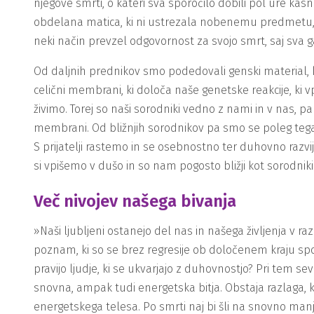
njegove smrti, o kateri sva sporočilo dobili pol ure kasne
obdelana matica, ki ni ustrezala nobenemu predmetu, ki
neki način prevzel odgovornost za svojo smrt, saj sva g
Od daljnih prednikov smo podedovali genski material, k
celični membrani, ki določa naše genetske reakcije, ki
živimo. Torej so naši sorodniki vedno z nami in v nas, pa
membrani. Od bližnjih sorodnikov pa smo se poleg tega na
S prijatelji rastemo in se osebnostno ter duhovno razv
si vpišemo v dušo in so nam pogosto bližji kot sorodniki.
Več nivojev našega bivanja
»Naši ljubljeni ostanejo del nas in našega življenja v razl
poznam, ki so se brez regresije ob določenem kraju spomn
pravijo ljudje, ki se ukvarjajo z duhovnostjo? Pri tem s
snovna, ampak tudi energetska bitja. Obstaja razlaga, ki
energetskega telesa. Po smrti naj bi šli na snovno manj 