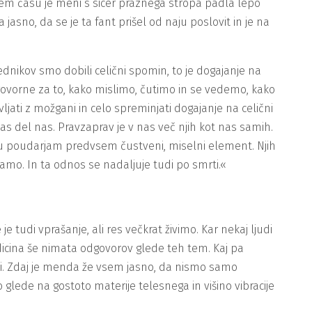
V istem času je meni s sicer praznega stropa padla lepo
no, da se je ta fant prišel od naju poslovit in je na
dnikov smo dobili celični spomin, to je dogajanje na
dgovorne za to, kako mislimo, čutimo in se vedemo, kako
ljati z možgani in celo spreminjati dogajanje na celični
čas del nas. Pravzaprav je v nas več njih kot nas samih.
 tu poudarjam predvsem čustveni, miselni element. Njih
rjamo. In ta odnos se nadaljuje tudi po smrti.«
je tudi vprašanje, ali res večkrat živimo. Kar nekaj ljudi
medicina še nimata odgovorov glede teh tem. Kaj pa
nosti. Zdaj je menda že vsem jasno, da nismo samo
 glede na gostoto materije telesnega in višino vibracije