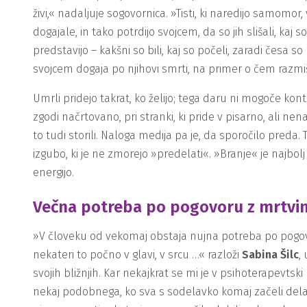
živi,« nadaljuje sogovornica. »Tisti, ki naredijo samomor,
dogajale, in tako potrdijo svojcem, da so jih slišali, ka
predstavijo – kakšni so bili, kaj so počeli, zaradi česa
svojcem dogaja po njihovi smrti, na primer o čem razmišlja
Umrli pridejo takrat, ko želijo; tega daru ni mogoče kontr
zgodi načrtovano, pri stranki, ki pride v pisarno, ali n
to tudi storili. Naloga medija pa je, da sporočilo preda. 
izgubo, ki je ne zmorejo »predelati«. »Branje« je najbol
energijo.
Večna potreba po pogovoru z mrtvi
»V človeku od vekomaj obstaja nujna potreba po pogovo
nekateri to počno v glavi, v srcu …« razloži
Sabina Šilc
,
svojih bližnjih. Kar nekajkrat se mi je v psihoterapevtsk
nekaj podobnega, ko sva s sodelavko komaj začeli delati 