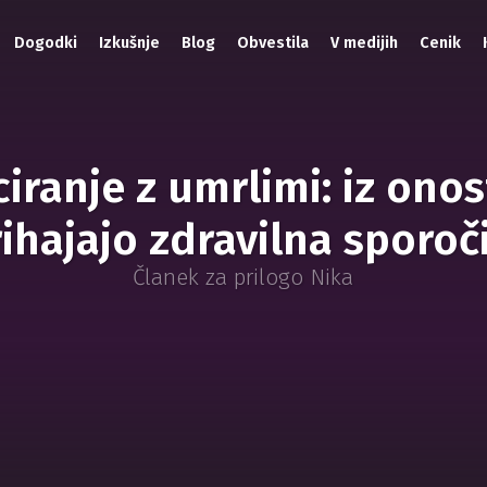
Dogodki
Izkušnje
Blog
Obvestila
V medijih
Cenik
ranje z umrlimi: iz ono
ihajajo zdravilna sporoč
Članek za prilogo Nika