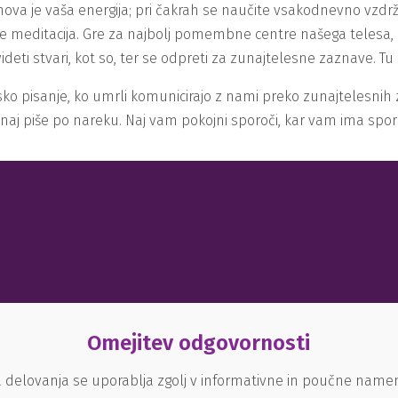
ova je vaša energija; pri čakrah se naučite vsakodnevno vzdrževa
 je meditacija. Gre za najbolj pomembne centre našega telesa, k
 videti stvari, kot so, ter se odpreti za zunajtelesne zaznave.
ko pisanje, ko umrli komunicirajo z nami preko zunajtelesnih z
, naj piše po nareku. Naj vam pokojni sporoči, kar vam ima sporo
Omejitev odgovornosti
 delovanja se uporablja zgolj v informativne in poučne nam