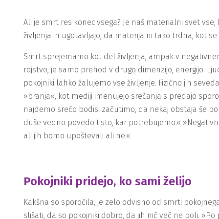
Ali je smrt res konec vsega? Je naš materialni svet vse
življenja in ugotavljajo, da materija ni tako trdna, kot 
Smrt sprejemamo kot del življenja, ampak v negativne
rojstvo, je samo prehod v drugo dimenzijo, energijo. Lju
pokojniki lahko žalujemo vse življenje. Fizično jih se
»branja«, kot mediji imenujejo srečanja s predajo sporo
najdemo srečo bodisi začutimo, da nekaj obstaja še po sm
duše vedno povedo tisto, kar potrebujemo.« »Negativnih
ali jih bomo upoštevali ali ne.«
Pokojniki pridejo, ko sami želijo
Kakšna so sporočila, je zelo odvisno od smrti pokojnega 
slišati, da so pokojniki dobro, da jih nič več ne boli. »