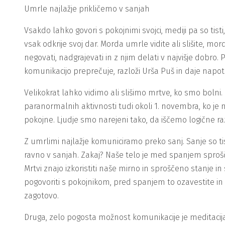
Umrle najlažje prikličemo v sanjah
Vsakdo lahko govori s pokojnimi svojci, mediji pa so tis
vsak odkrije svoj dar. Morda umrle vidite ali slišite, mor
negovati, nadgrajevati in z njim delati v najvišje dobro.
komunikacijo preprečuje, razloži Urša Puš in daje napotk
Velikokrat lahko vidimo ali slišimo mrtve, ko smo bolni. 
paranormalnih aktivnosti tudi okoli 1. novembra, ko je 
pokojne. Ljudje smo narejeni tako, da iščemo logične 
Z umrlimi najlažje komuniciramo preko sanj. Sanje so t
ravno v sanjah. Zakaj? Naše telo je med spanjem spro
Mrtvi znajo izkoristiti naše mirno in sproščeno stanje i
pogovoriti s pokojnikom, pred spanjem to ozavestite in 
zagotovo.
Druga, zelo pogosta možnost komunikacije je meditacija. 