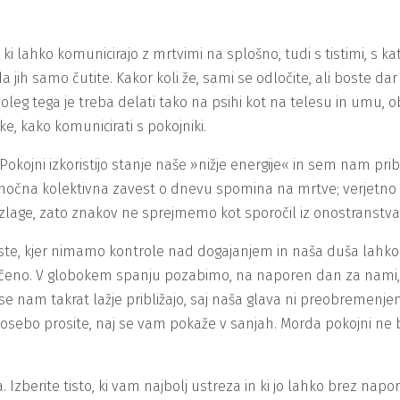
ti, ki lahko komunicirajo z mrtvimi na splošno, tudi s tistimi, 
da jih samo čutite. Kakor koli že, sami se odločite, ali boste dar
 Poleg tega je treba delati tako na psihi kot na telesu in umu, 
e, kako komunicirati s pokojniki.
Pokojni izkoristijo stanje naše »nižje energije« in sem nam pribl
močna kolektivna zavest o dnevu spomina na mrtve; verjetno ni 
razlage, zato znakov ne sprejmemo kot sporočil iz onostranstv
iste, kjer nimamo kontrole nad dogajanjem in naša duša lahko 
ščeno. V globokem spanju pozabimo, na naporen dan za nami, 
n se nam takrat lažje približajo, saj naša glava ni preobremenj
osebo prosite, naj se vam pokaže v sanjah. Morda pokojni ne bo
Izberite tisto, ki vam najbolj ustreza in ki jo lahko brez napor