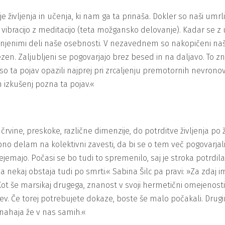
vljenja in učenja, ki nam ga ta prinaša. Dokler so naši umrli na
vibracijo z meditacijo (teta možgansko delovanje). Kadar se 
njenimi deli naše osebnosti. V nezavednem so nakopičeni naši 
zen. Zaljubljeni se pogovarjajo brez besed in na daljavo. To z
so ta pojav opazili najprej pri zrcaljenju premotornih nevronov
h izkušenj pozna ta pojav.«
črvine, preskoke, različne dimenzije, do potrditve življenja po
elam na kolektivni zavesti, da bi se o tem več pogovarjali,«
rejemajo. Počasi se bo tudi to spremenilo, saj je stroka potrdi
 da nekaj obstaja tudi po smrti.« Sabina Šilc pa pravi: »Za zda
t še marsikaj drugega, znanost v svoji hermetični omejenosti 
tev. Če torej potrebujete dokaze, boste še malo počakali. Dru
 nahaja že v nas samih.«