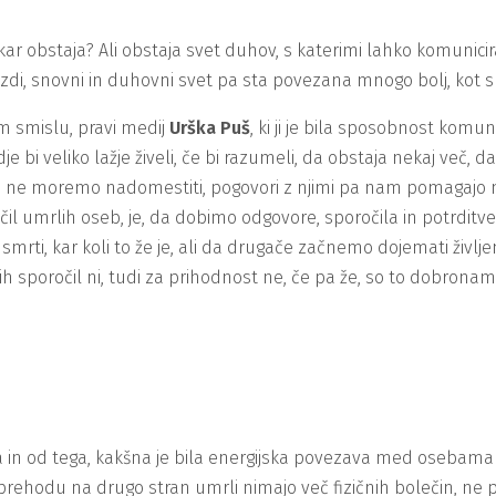
, kar obstaja? Ali obstaja svet duhov, s katerimi lahko komuni
se zdi, snovni in duhovni svet pa sta povezana mnogo bolj, kot s
m smislu, pravi medij
Urška Puš
, ki ji je bila sposobnost komu
dje bi veliko lažje živeli, če bi razumeli, da obstaja nekaj več
veda ne moremo nadomestiti, pogovori z njimi pa nam pomagajo 
čil umrlih oseb, je, da dobimo odgovore, sporočila in potrditv
rti, kar koli to že je, ali da drugače začnemo dojemati življenj
 sporočil ni, tudi za prihodnost ne, če pa že, so to dobronam
in od tega, kakšna je bila energijska povezava med osebama – al
Po prehodu na drugo stran umrli nimajo več fizičnih bolečin, ne