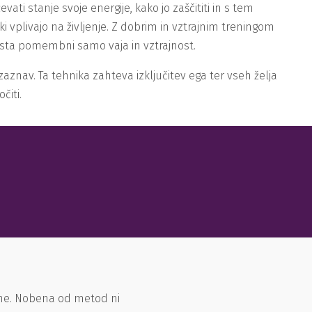
ti stanje svoje energije, kako jo zaščititi in s tem
i vplivajo na življenje. Z dobrim in vztrajnim treningom
 Tu sta pomembni samo vaja in vztrajnost.
aznav. Ta tehnika zahteva izključitev ega ter vseh želja
čiti.
ene. Nobena od metod ni