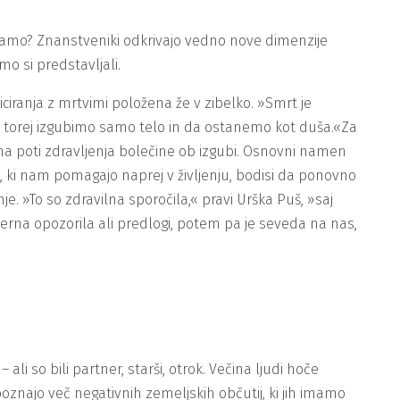
ciramo? Znanstveniki odkrivajo vedno nove dimenzije
mo si predstavljali.
niciranja z mrtvimi položena že v zibelko. »Smrt je
, da torej izgubimo samo telo in da ostanemo kot duša.«Za
na poti zdravljenja bolečine ob izgubi. Osnovni namen
e, ki nam pomagajo naprej v življenju, bodisi da ponovno
e. »To so zdravilna sporočila,« pravi Urška Puš, »saj
erna opozorila ali predlogi, potem pa je seveda na nas,
i so bili partner, starši, otrok. Večina ljudi hoče
 poznajo več negativnih zemeljskih občutij, ki jih imamo