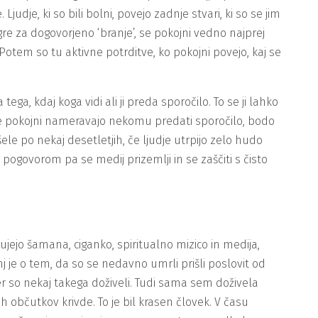
udje, ki so bili bolni, povejo zadnje stvari, ki so se jim
e gre za dogovorjeno ‘branje’, se pokojni vedno najprej
 Potem so tu aktivne potrditve, ko pokojni povejo, kaj se
ega, kdaj koga vidi ali ji preda sporočilo. To se ji lahko
a. Če pokojni nameravajo nekomu predati sporočilo, bodo
 šele po nekaj desetletjih, če ljudje utrpijo zelo hudo
 pogovorom pa se medij prizemlji in se zaščiti s čisto
ejo šamana, ciganko, spiritualno mizico in medija,
nj je o tem, da so se nedavno umrli prišli poslovit od
 ker so nekaj takega doživeli. Tudi sama sem doživela
h občutkov krivde. To je bil krasen človek. V času