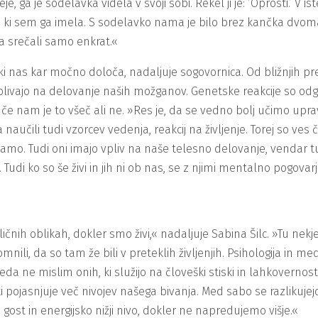
je, ga je sodelavka videla v svoji sobi. Rekel ji je: ‘Oprosti.’ 
 sem ga imela. S sodelavko nama je bilo brez kančka dvoma jas
a srečali samo enkrat.«
i nas kar močno določa, nadaljuje sogovornica. Od bližnjih pre
 vplivajo na delovanje naših možganov. Genetske reakcije so o
 če nam je to všeč ali ne. »Res je, da se vedno bolj učimo uprav
učili tudi vzorcev vedenja, reakcij na življenje. Torej so ves 
ijamo. Tudi oni imajo vpliv na naše telesno delovanje, vendar
 Tudi ko so še živi in jih ni ob nas, se z njimi mentalno pogova
ičnih oblikah, dokler smo živi,« nadaljuje Sabina Šilc. »Tu nekje 
ili, da so tam že bili v preteklih življenjih. Psihologija in 
eveda ne mislim onih, ki služijo na človeški stiski in lahkover
 pojasnjuje več nivojev našega bivanja. Med sabo se razlikujejo
gost in energijsko nižji nivo, dokler ne napredujemo višje.«