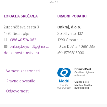
LOKACIJA SREČANJA
URADNI PODATKI
Župančičeva cesta 31
Onkraj, d.o.o.
1290
Grosuplje
Sp. Slivnica 132
+386 40 524 062
1290
Grosuplje
onkraj.beyond@gmail.com
ID za DDV: SI40881385
dotikonostranstva.si
MŠ: 8793816000
DominoCert
Varnost zasebnosti
Certifikat digitalne
odličnosti
Pravno obvestilo
Modri
Onkraj, d.o.o.
Matična številka:
Cert ID:
0092/00110
8793816000
Odgovornost