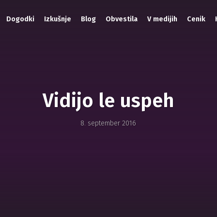
Dogodki
Izkušnje
Blog
Obvestila
V medijih
Cenik
Vidijo le uspeh
8. september 2016