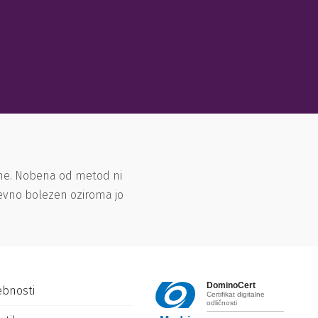
ene. Nobena od metod ni
ševno bolezen oziroma jo
DominoCert
ebnosti
Certifikat digitalne
odličnosti