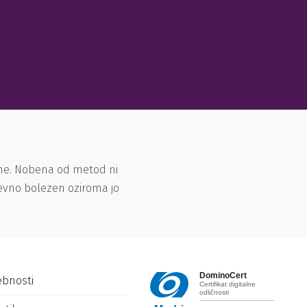
ene. Nobena od metod ni
ševno bolezen oziroma jo
DominoCert
ebnosti
Certifikat digitalne
odličnosti