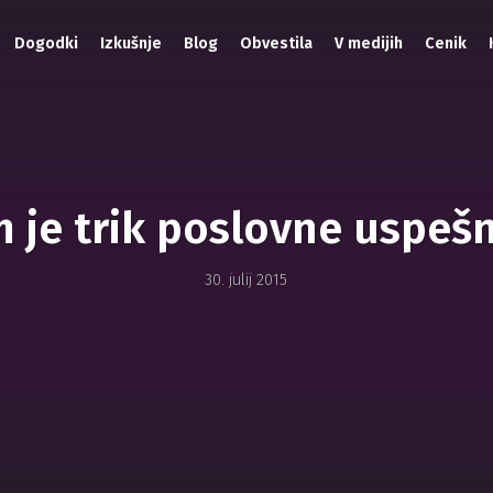
Dogodki
Izkušnje
Blog
Obvestila
V medijih
Cenik
 je trik poslovne uspeš
30. julij 2015